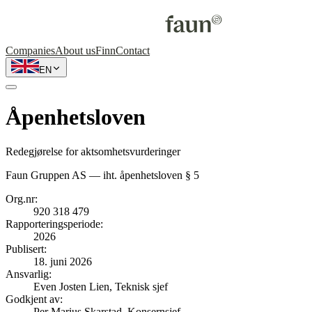
Companies
About us
Finn
Contact
EN
Åpenhetsloven
Redegjørelse for aktsomhetsvurderinger
Faun Gruppen AS — iht. åpenhetsloven § 5
Org.nr
:
920 318 479
Rapporteringsperiode
:
2026
Publisert
:
18. juni 2026
Ansvarlig
:
Even Josten Lien, Teknisk sjef
Godkjent av
:
Per Marius Skarstad, Konsernsjef