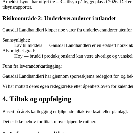
Arbeidstilsynet har utført tre – 3 – tilsyn på byggeplass i 2026. Det e
tilsynsrapporter.
Risikoområde 2: Underleverandører i utlandet
Gausdal Landhandleri kjøper noe varer fra underleverandører utenfor N
Sannsynlighet:
Lav til middels — Gausdal Landhandleri er en etablert norsk a
Alvorlighetsgrad:
Høy — brudd i produksjonsland kan være alvorlige og vanskel
Funn fra leverandørkartlegging
:
Gausdal Landhandleri har gjennom spørreskjema redegjort for, og bekre
Vi har mottatt deres egen redegjørelse etter åpenhetsloven for kalender
4. Tiltak og oppfølging
Basert på årets kartlegging er følgende tiltak iverksatt eller planlagt:
Det er ikke behov for tiltak utover løpende rutiner.