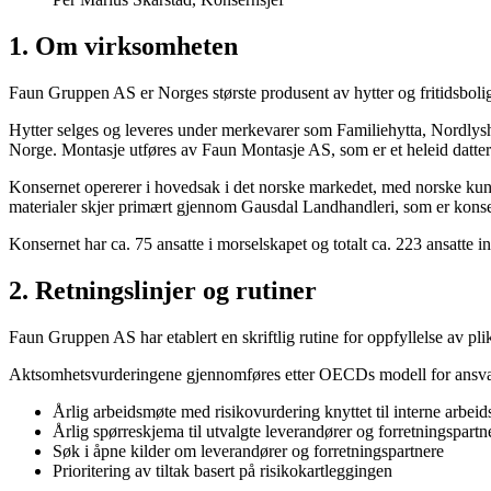
1. Om virksomheten
Faun Gruppen AS er Norges største produsent av hytter og fritidsbolige
Hytter selges og leveres under merkevarer som Familiehytta, Nordlysh
Norge. Montasje utføres av Faun Montasje AS, som er et heleid datte
Konsernet opererer i hovedsak i det norske markedet, med norske ku
materialer skjer primært gjennom Gausdal Landhandleri, som er konse
Konsernet har ca. 75 ansatte i morselskapet og totalt ca. 223 ansatte
2. Retningslinjer og rutiner
Faun Gruppen AS har etablert en skriftlig rutine for oppfyllelse av pl
Aktsomhetsvurderingene gjennomføres etter OECDs modell for ansvar
Årlig arbeidsmøte med risikovurdering knyttet til interne arb
Årlig spørreskjema til utvalgte leverandører og forretningspartn
Søk i åpne kilder om leverandører og forretningspartnere
Prioritering av tiltak basert på risikokartleggingen