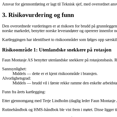
Ansvar for gjennomføring er lagt til Teknisk sjef, med overordnet ans
3. Risikovurdering og funn
Den overordnede vurderingen er at risikoen for brudd på grunnleggend
norske markedet, benytter norske leverandører og opererer innenfor n
Kartleggingen har identifisert to risikoområder som følges opp særskil
Risikoområde 1: Utenlandske snekkere på rotasjon
Faun Montasje AS benytter utenlandske snekkere på rotasjonsbasis. Ris
Sannsynlighet:
Middels — dette er et kjent risikoområde i bransjen.
Alvorlighetsgrad:
Middels — brudd vil i første rekke ramme den enkelte arbeidsta
Funn fra årets kartlegging
:
Etter gjennomgang med Terje Lindholm (daglig leder Faun Montasje AS) 
Rutinehåndbok og HMS-håndbok ble vist frem i møtet. Disse ligger tilg