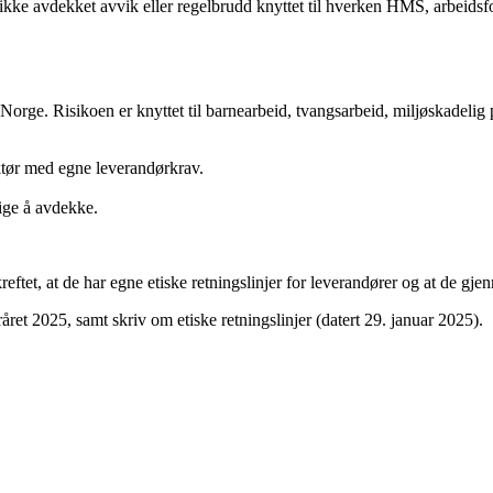
r ikke avdekket avvik eller regelbrudd knyttet til hverken HMS, arbeidsfo
orge. Risikoen er knyttet til barnearbeid, tvangsarbeid, miljøskadelig 
ktør med egne leverandørkrav.
ige å avdekke.
ftet, at de har egne etiske retningslinjer for leverandører og at de gj
året 2025, samt skriv om etiske retningslinjer (datert 29. januar 2025).