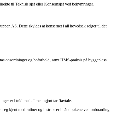
rekte til Teknisk sjef eller Konsernsjef ved bekymringer.
pen AS. Dette skyldes at konsernet i all hovedsak selger til det
, rotasjonsordninger og boforhold, samt HMS-praksis på byggeplass.
ger er i tråd med allmenngjort tariffavtale.
rt seg kjent med rutiner og instrukser i håndbøkene ved onboarding.