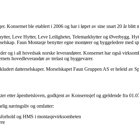
r. Konsernet ble etablert i 2006 og har i løpet av sine snart 20 år blitt
ytter, Leve Hytter, Leve Leiligheter, Telemarkhytter og Øverbygg. Hytt
rselskap. Faun Montasje benytter egne montører og byggeledere med sp
nder og i all hovedsak norske leverandører. Konsernet har også virkso
rnets hovedleverandør av trelast og byggevarer.
 inkludert datterselskaper. Morselskapet Faun Gruppen AS er heleid av 
ikter etter åpenhetsloven, godkjent av Konsernsjef og gjeldende fra 01.0
lig næringsliv og omfatter:
eidsforhold og HMS i montasjevirksomheten
ere