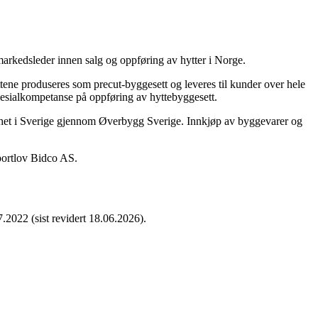
 markedsleder innen salg og oppføring av hytter i Norge.
ene produseres som precut-byggesett og leveres til kunder over hele
esialkompetanse på oppføring av hyttebyggesett.
mhet i Sverige gjennom Øverbygg Sverige. Innkjøp av byggevarer og
Sportlov Bidco AS.
7.2022 (sist revidert 18.06.2026).