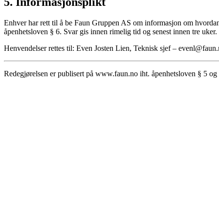
5. Informasjonsplikt
Enhver har rett til å be Faun Gruppen AS om informasjon om hvordan v
åpenhetsloven § 6. Svar gis innen rimelig tid og senest innen tre uker.
Henvendelser rettes til: Even Josten Lien, Teknisk sjef – evenl@faun
Redegjørelsen er publisert på www.faun.no iht. åpenhetsloven § 5 og o
Faun Gruppen AS
Org.nr:
920 318 479