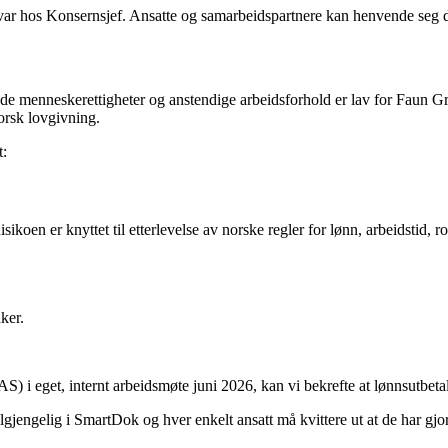
var hos Konsernsjef. Ansatte og samarbeidspartnere kan henvende seg di
e menneskerettigheter og anstendige arbeidsforhold er lav for Faun Grup
orsk lovgivning.
t:
ikoen er knyttet til etterlevelse av norske regler for lønn, arbeidstid
ker.
i eget, internt arbeidsmøte juni 2026, kan vi bekrefte at lønnsutbetalin
jengelig i SmartDok og hver enkelt ansatt må kvittere ut at de har gjo